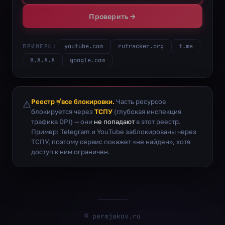
Проверить →
youtube.com
rutracker.org
t.me
ПРИМЕРЫ:
8.8.8.8
google.com
Реестр ≠ все блокировки.
Часть ресурсов
⚠️
блокируется через
ТСПУ
(глубокая инспекция
трафика DPI) — они
не попадают
в этот реестр.
Пример: Telegram и YouTube заблокированы через
ТСПУ, поэтому сервис покажет «не найден», хотя
доступ к ним ограничен.
©
permjakov.ru